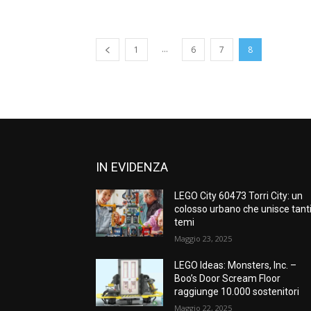
...
1
6
7
8
IN EVIDENZA
LEGO City 60473 Torri City: un
colosso urbano che unisce tant
temi
Maggio 23, 2025
LEGO Ideas: Monsters, Inc. –
Boo’s Door Scream Floor
raggiunge 10.000 sostenitori
Maggio 22, 2025