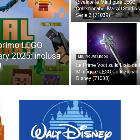
Rivelate le Minifigure LEGO
Collezionabili Marvel Studios
Serie 2 (71039)
l primo LEGO
ary 2025: inclusa
MINIFIGURE LEGO®
!
Le Prime Voci sulla Lista del
Minifigure LEGO Collezionabil
Disney (71038)