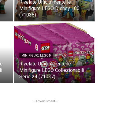
Rivelate Ufficialmente le
Minifigure LEGO Disney 100
(71038)
MINIFIGURE LEGO®
le
Rivelate Ufficialmente le
i
Minifigure LEGO Collezionabili
Serie 24 (71037)
- Advertisment -