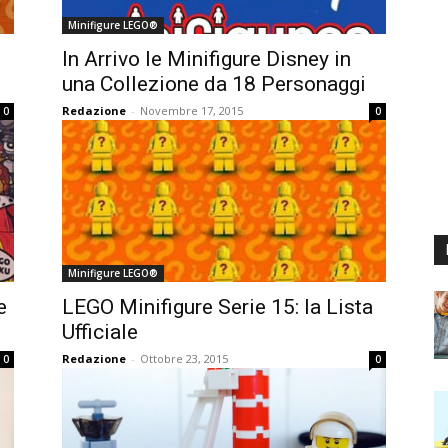
Minifigure LEGO®
In Arrivo le Minifigure Disney in
una Collezione da 18 Personaggi
Redazione
-
Novembre 17, 2015
0
0
Minifigure LEGO®
e
LEGO Minifigure Serie 15: la Lista
Ufficiale
Redazione
-
Ottobre 23, 2015
0
0