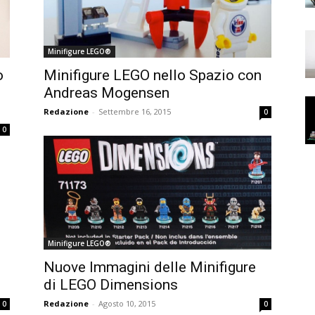
Minifigure LEGO®
o
Minifigure LEGO nello Spazio con
Andreas Mogensen
Redazione
-
Settembre 16, 2015
0
0
Minifigure LEGO®
Nuove Immagini delle Minifigure
di LEGO Dimensions
Redazione
-
Agosto 10, 2015
0
0