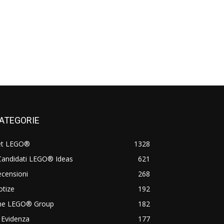
ATEGORIE
et LEGO®
1328
Candidati LEGO® Ideas
621
censioni
268
otize
192
he LEGO® Group
182
 Evidenza
177