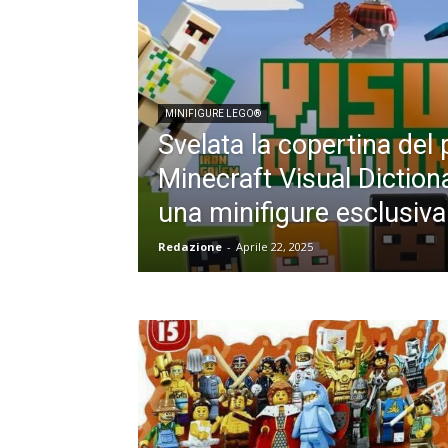
MINIFIGURE LEGO®
Svelata la copertina de
Minecraft Visual Diction
una minifigure esclusiva
Redazione
-
Aprile 22, 2025