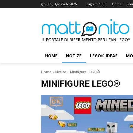
giovedì, Agosto 6, 2026
Sign in / Join
Home
Scon
HOME
NOTIZE
LEGO® IDEAS
MO
Home
Notize
Minifigure LEGO®
MINIFIGURE LEGO®