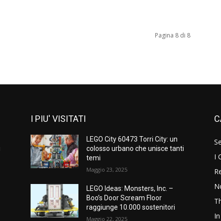
Pagina 8 di 8
I PIU' VISITATI
C
LEGO City 60473 Torri City: un
S
i
colosso urbano che unisce tanti
I 
temi
Maggio 23, 2025
Re
N
LEGO Ideas: Monsters, Inc. –
Boo’s Door Scream Floor
T
raggiunge 10.000 sostenitori
In
Maggio 22, 2025