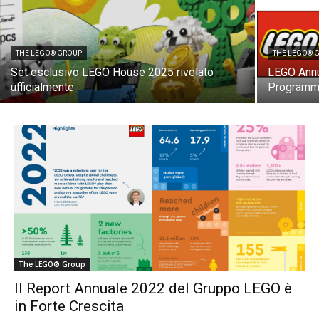
THE LEGO® GROUP
THE LEGO® 
Set esclusivo LEGO House 2025 rivelato
LEGO Annu
ufficialmente
Programm
The LEGO® Group
Il Report Annuale 2022 del Gruppo LEGO è
in Forte Crescita