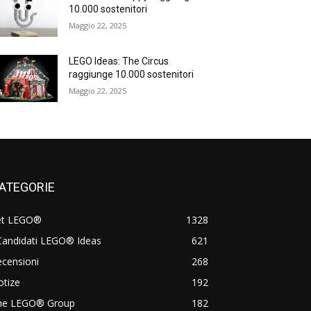
10.000 sostenitori
Maggio 22, 2025
LEGO Ideas: The Circus
raggiunge 10.000 sostenitori
Maggio 22, 2025
ATEGORIE
et LEGO®
1328
Candidati LEGO® Ideas
621
censioni
268
otize
192
he LEGO® Group
182