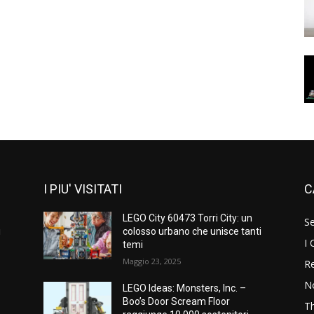
I PIU' VISITATI
C
LEGO City 60473 Torri City: un
S
i
colosso urbano che unisce tanti
I 
temi
Maggio 23, 2025
Re
N
LEGO Ideas: Monsters, Inc. –
Boo’s Door Scream Floor
T