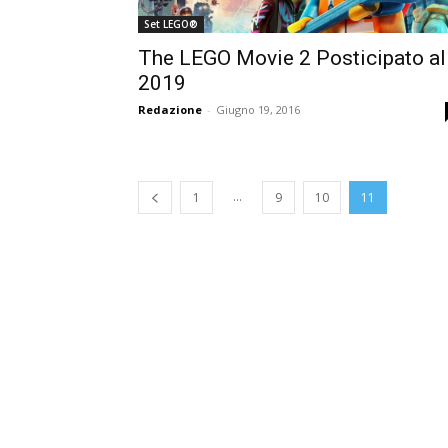
Set LEGO®
The LEGO Movie 2 Posticipato al
2019
Redazione
-
Giugno 19, 2016
...
1
9
10
11