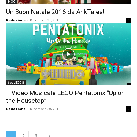
MOC
Un Buon Natale 2016 da AnkTales!
Redazione
-
Dicembre 21, 2016
0
Set LEGO®
Il Video Musicale LEGO Pentatonix “Up on
the Housetop”
Redazione
-
Dicembre 20, 2016
0
1
2
3