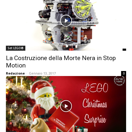
Set LEGO®
La Costruzione della Morte Nera in Stop
Motion
Redazione
-
Gennaio 13, 2017
0