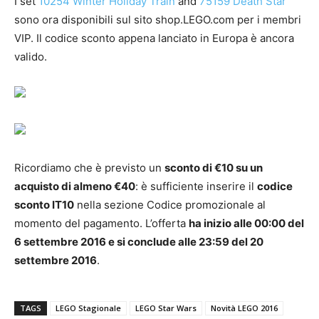
I set
10254 Winter Holiday Train
and
75159
Death Star
sono ora disponibili sul sito shop.LEGO.com per i membri
VIP. Il codice sconto appena lanciato in Europa è ancora
valido.
Ricordiamo che è previsto un
sconto di €10 su un
acquisto di almeno €40
: è sufficiente inserire il
codice
sconto IT10
nella sezione Codice promozionale al
momento del pagamento. L’offerta
ha inizio alle 00:00 del
6 settembre 2016 e si conclude alle 23:59 del 20
settembre 2016
.
TAGS
LEGO Stagionale
LEGO Star Wars
Novità LEGO 2016