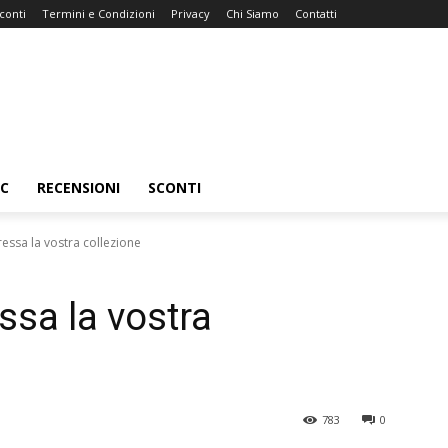
conti
Termini e Condizioni
Privacy
Chi Siamo
Contatti
C
RECENSIONI
SCONTI
essa la vostra collezione
ssa la vostra
783
0