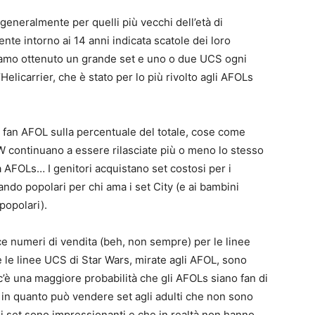
ta generalmente per quelli più vecchi dell’età di
nte intorno ai 14 anni indicata scatole dei loro
biamo ottenuto un grande set e uno o due UCS ogni
Helicarrier, che è stato per lo più rivolto agli AFOLs
ù fan AFOL sulla percentuale del totale, cose come
VW continuano a essere rilasciate più o meno lo stesso
a AFOLs… I genitori acquistano set costosi per i
ando popolari per chi ama i set City (e ai bambini
popolari).
e numeri di vendita (beh, non sempre) per le linee
 le linee UCS di Star Wars, mirate agli AFOL, sono
’è una maggiore probabilità che gli AFOLs siano fan di
a in quanto può vendere set agli adulti che non sono
di set sono impressionanti e che in realtà non hanno