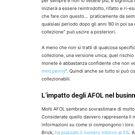
per sempre e non lo vedete più, e significa
inizierà a essere reintrodotto, rifatto e ri-es
che fare con questo… praticamente da sempr
qualsiasi periodo dopo gli anni ’80 in poi sa
collezione” può uscire a posteriori.
A meno che non si tratti di qualcosa speci
collezione, una versione unica, quel rischio è
monete è abbastanza confidente che non ver
mint penny
“. Quindi anche se tutto si può 
collezionabili.
L’impatto degli AFOL nel busi
Molti AFOL sembrano sovrastimare di molto 
Considerate quello davvero rappresenta il
informazioni su come si compongono i loro gu
Brick,
ha piazzato il numero intorno al 5%
. 