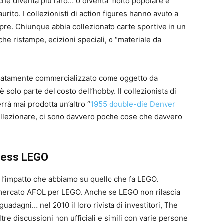
 che diventa più raro… o diventa molto popolare e
aurito. I collezionisti di action figures hanno avuto a
e. Chiunque abbia collezionato carte sportive in un
 che ristampe, edizioni speciali, o “materiale da
ficatamente commercializzato come oggetto da
 solo parte del costo dell’hobby. Il collezionista di
rà mai prodotta un’altro “
1955 double-die Denver
collezionare, ci sono davvero poche cose che davvero
nness LEGO
l’impatto che abbiamo su quello che fa LEGO.
 mercato AFOL per LEGO. Anche se LEGO non rilascia
adagni… nel 2010 il loro rivista di investitori, The
Altre discussioni non ufficiali e simili con varie persone