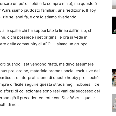
borsare un po’ di soldi e fa sempre male), ma questo è
r Wars siamo piuttosto familiari: una riedizione. Il Toy
alizie sei anni fa, e ora lo stiamo rivedendo.
le spalle chi ha supportato la linea dall’inizio, chi li
e, o chi possiede i set originali e ora si vede in
arte della community di AFOL… siamo un gruppo
olti quando i set vengono rifatti, ma devo assumere
onus pre-ordine, materiale promozionale, esclusive dei
o particolare interpretazione di questo hobby pressochè
mpre difficile seguire questa strada negli hobbies… c’è
ro sforzi di collezionare sono resi vani dal successo del
i erano già li precedentemente con Star Wars… quelle
lti di noi.