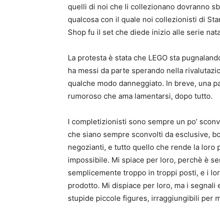
quelli di noi che li collezionano dovranno s
qualcosa con il quale noi collezionisti di Sta
Shop fu il set che diede inizio alle serie nat
La protesta è stata che LEGO sta pugnalando al
ha messi da parte sperando nella rivalutazion
qualche modo danneggiato. In breve, una p
rumoroso che ama lamentarsi, dopo tutto.
I completizionisti sono sempre un po’ sconv
che siano sempre sconvolti da esclusive, b
negozianti, e tutto quello che rende la lor
impossibile. Mi spiace per loro, perchè è se
semplicemente troppo in troppi posti, e i lo
prodotto. Mi dispiace per loro, ma i segnal
stupide piccole figures, irraggiungibili per mo