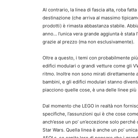
Al contrario, la linea di fascia alta, roba fat
destinazione (che arriva al massimo tipicame
prodotti) è rimasta abbastanza stabile. Ab
anno… l’unica vera grande aggiunta è stata l’
grazie al prezzo (ma non esclusivamente).
Oltre a questo, i temi con probabilmente pi
edifici modulari o grandi vetture come gli 
ritmo. Inoltre non sono mirati direttamente 
bambini, e gli edifici modulari stanno divent
piacciono quelle cose, è una delle linee più 
Dal momento che LEGO in realtà non fornisc
specifiche, l’assunzioni qui è che cose come
anch’esse un po’ un’eccezione solo perché c
Star Wars. Quella linea è anche un po’ unic
AFOLs, se capita loro di pensare che i gran