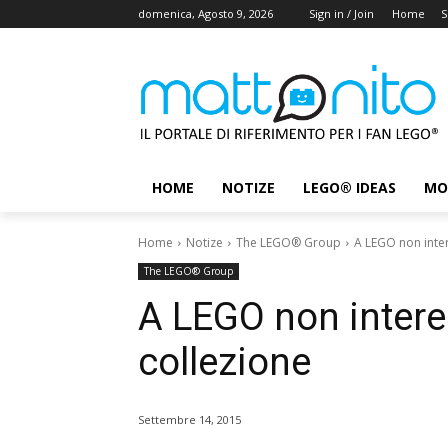
domenica, Agosto 9, 2026
Sign in / Join
Home
S
HOME
NOTIZE
LEGO® IDEAS
MO
Home
Notize
The LEGO® Group
A LEGO non inter
The LEGO® Group
A LEGO non intere
collezione
Settembre 14, 2015