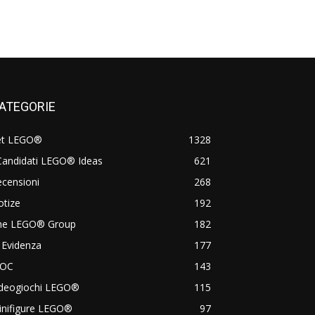
ATEGORIE
et LEGO®
1328
Candidati LEGO® Ideas
621
censioni
268
otize
192
he LEGO® Group
182
 Evidenza
177
OC
143
ideogiochi LEGO®
115
inifigure LEGO®
97