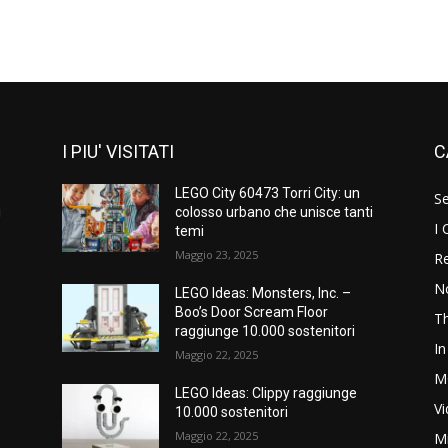
I PIU' VISITATI
C
LEGO City 60473 Torri City: un
S
i
colosso urbano che unisce tanti
I 
temi
Maggio 23, 2025
Re
N
LEGO Ideas: Monsters, Inc. –
Boo’s Door Scream Floor
T
raggiunge 10.000 sostenitori
In
Maggio 22, 2025
M
LEGO Ideas: Clippy raggiunge
V
10.000 sostenitori
Maggio 22, 2025
M