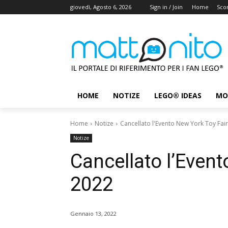
giovedì, Agosto 6, 2026
Sign in / Join
Home
Scon
HOME
NOTIZE
LEGO® IDEAS
MO
Home
Notize
Cancellato l'Evento New York Toy Fai
Notize
Cancellato l’Event
2022
Gennaio 13, 2022