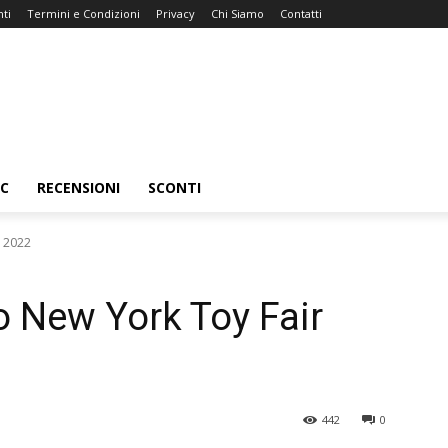
ti
Termini e Condizioni
Privacy
Chi Siamo
Contatti
C
RECENSIONI
SCONTI
r 2022
o New York Toy Fair
442
0