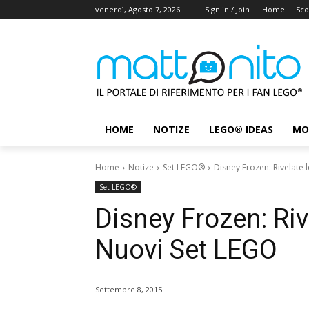
venerdì, Agosto 7, 2026
Sign in / Join
Home
Sco
HOME
NOTIZE
LEGO® IDEAS
MO
Home
Notize
Set LEGO®
Disney Frozen: Rivelate 
Set LEGO®
Disney Frozen: Riv
Nuovi Set LEGO
Settembre 8, 2015