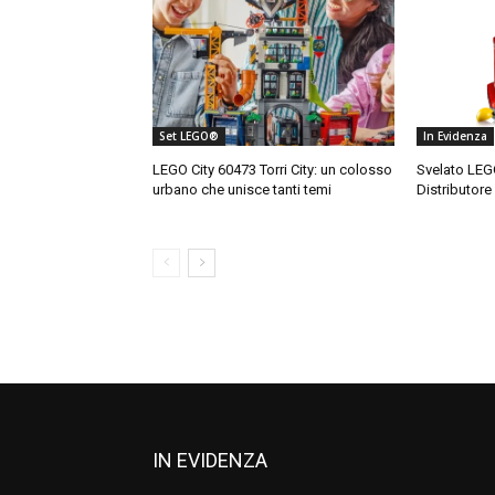
Set LEGO®
In Evidenza
LEGO City 60473 Torri City: un colosso
Svelato LEG
urbano che unisce tanti temi
Distributore
IN EVIDENZA