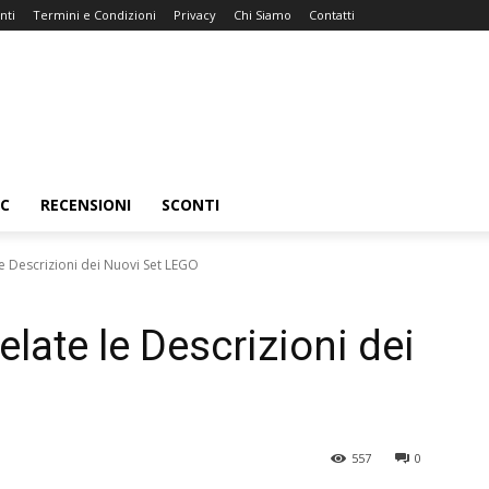
nti
Termini e Condizioni
Privacy
Chi Siamo
Contatti
C
RECENSIONI
SCONTI
le Descrizioni dei Nuovi Set LEGO
elate le Descrizioni dei
557
0