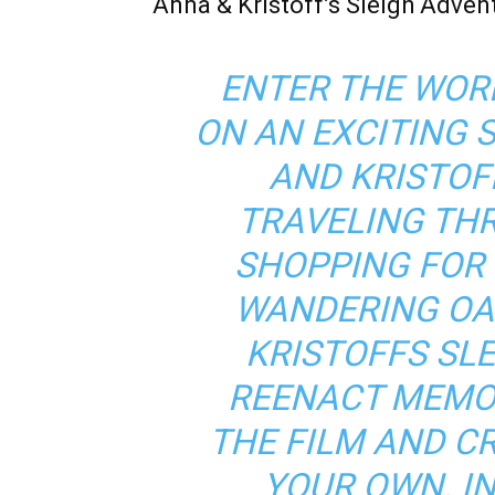
Anna & Kristoff’s Sleigh Adven
ENTER THE WOR
ON AN EXCITING 
AND KRISTOF
TRAVELING TH
SHOPPING FOR 
WANDERING OA
KRISTOFFS SL
REENACT MEMO
THE FILM AND C
YOUR OWN. I