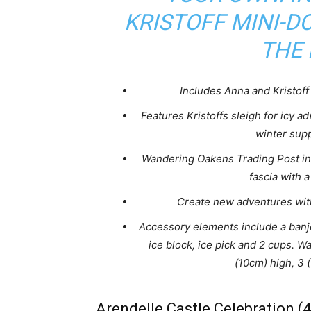
KRISTOFF MINI-D
THE 
Includes Anna and Kristoff 
Features Kristoffs sleigh for icy 
winter supp
Wandering Oakens Trading Post in
fascia with 
Create new adventures with
Accessory elements include a banjo
ice block, ice pick and 2 cups.
(10cm) high, 3 
Arendelle Castle Celebration (