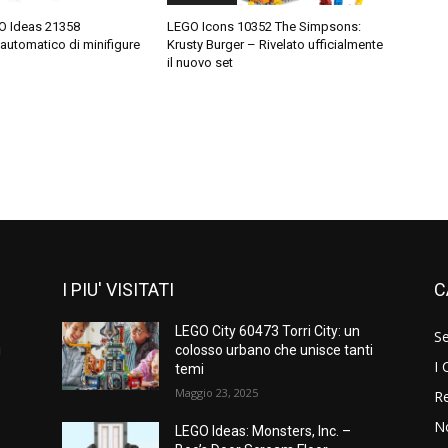
O Ideas 21358
LEGO Icons 10352 The Simpsons:
 automatico di minifigure
Krusty Burger – Rivelato ufficialmente
il nuovo set
I PIU' VISITATI
C
LEGO City 60473 Torri City: un
S
i
colosso urbano che unisce tanti
I 
temi
Maggio 23, 2025
Re
N
LEGO Ideas: Monsters, Inc. –