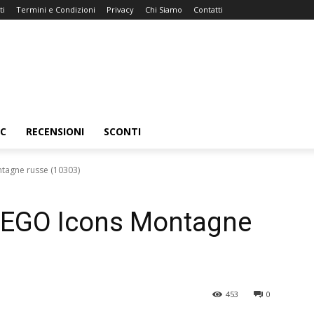
ti
Termini e Condizioni
Privacy
Chi Siamo
Contatti
C
RECENSIONI
SCONTI
ntagne russe (10303)
t LEGO Icons Montagne
453
0