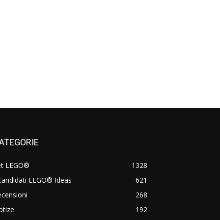
ATEGORIE
et LEGO®
1328
Candidati LEGO® Ideas
621
censioni
268
otize
192