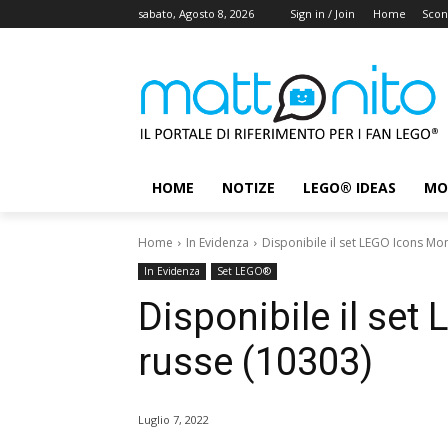
sabato, Agosto 8, 2026
Sign in / Join
Home
Scon
HOME
NOTIZE
LEGO® IDEAS
MO
Home
In Evidenza
Disponibile il set LEGO Icons Mo
In Evidenza
Set LEGO®
Disponibile il se
russe (10303)
Luglio 7, 2022