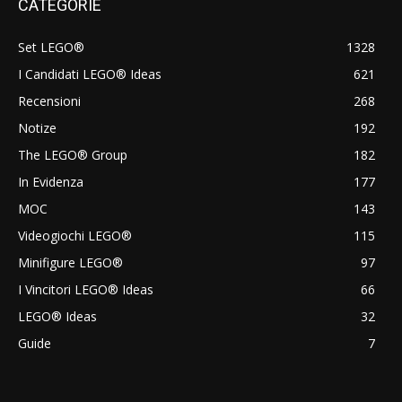
CATEGORIE
Set LEGO®
1328
I Candidati LEGO® Ideas
621
Recensioni
268
Notize
192
The LEGO® Group
182
In Evidenza
177
MOC
143
Videogiochi LEGO®
115
Minifigure LEGO®
97
I Vincitori LEGO® Ideas
66
LEGO® Ideas
32
Guide
7