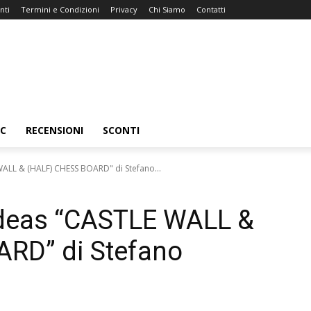
nti
Termini e Condizioni
Privacy
Chi Siamo
Contatti
C
RECENSIONI
SCONTI
WALL & (HALF) CHESS BOARD" di Stefano...
 Ideas “CASTLE WALL &
RD” di Stefano