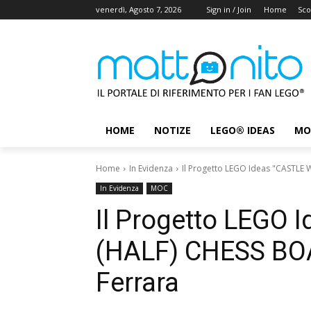
venerdì, Agosto 7, 2026
Sign in / Join
Home
Sco
HOME
NOTIZE
LEGO® IDEAS
MO
Home
In Evidenza
Il Progetto LEGO Ideas "CASTLE 
In Evidenza
MOC
Il Progetto LEGO
(HALF) CHESS BOA
Ferrara