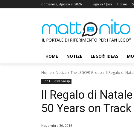
domenica, Agosto 9, 2026
Sign in / Join
Home
S
HOME
NOTIZE
LEGO® IDEAS
MO
Home
Notize
The LEGO® Group
Il Regalo di Nat
The LEGO® Group
Il Regalo di Natal
50 Years on Track
Novembre 30, 2016