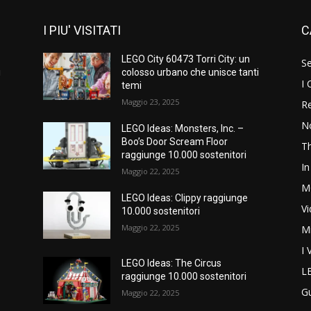
I PIU' VISITATI
C
LEGO City 60473 Torri City: un
S
i
colosso urbano che unisce tanti
I 
temi
Maggio 23, 2025
Re
N
LEGO Ideas: Monsters, Inc. –
Boo’s Door Scream Floor
T
raggiunge 10.000 sostenitori
In
Maggio 22, 2025
M
LEGO Ideas: Clippy raggiunge
V
10.000 sostenitori
Maggio 22, 2025
M
I 
LEGO Ideas: The Circus
L
raggiunge 10.000 sostenitori
G
Maggio 22, 2025