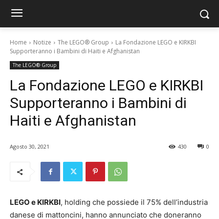
Home
Notize
The LEGO® Group
La Fondazione LEGO e KIRKBI
Supporteranno i Bambini di Haiti e Afghanistan
The LEGO® Group
La Fondazione LEGO e KIRKBI
Supporteranno i Bambini di
Haiti e Afghanistan
Agosto 30, 2021
430
0
LEGO e KIRKBI
, holding che possiede il 75% dell’industria
danese di mattoncini, hanno annunciato che doneranno