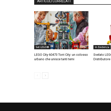
ARTICOLI CORRELATI
Set LEGO®
In Evidenza
LEGO City 60473 Torri City: un colosso
Svelato LEG
urbano che unisce tanti temi
Distributore