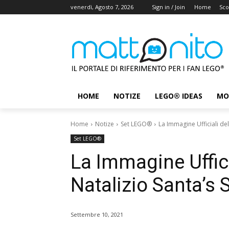
venerdì, Agosto 7, 2026
Sign in / Join
Home
Sco
HOME
NOTIZE
LEGO® IDEAS
MO
Home
Notize
Set LEGO®
La Immagine Ufficiali del
Set LEGO®
La Immagine Uffici
Natalizio Santa’s 
Settembre 10, 2021