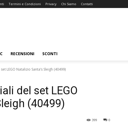
nti
Termini e Condizioni
Privacy
Chi Siamo
Contatti
C
RECENSIONI
SCONTI
 set LEGO Natalizio Santa’s Sleigh (40499)
ali del set LEGO
Sleigh (40499)
399
0