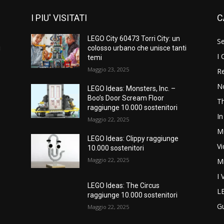
I PIU' VISITATI
C
LEGO City 60473 Torri City: un
S
i
colosso urbano che unisce tanti
I 
temi
Maggio 23, 2025
Re
N
LEGO Ideas: Monsters, Inc. –
Boo’s Door Scream Floor
T
raggiunge 10.000 sostenitori
In
Maggio 22, 2025
M
LEGO Ideas: Clippy raggiunge
V
10.000 sostenitori
Maggio 22, 2025
M
I 
LEGO Ideas: The Circus
L
raggiunge 10.000 sostenitori
G
Maggio 22, 2025