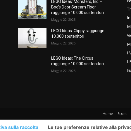
N
LEGO Ideas: Monsters, Inc. –
Boo’s Door Scream Floor
T
raggiunge 10.000 sostenitori
In
Maggio 22, 2025
M
LEGO Ideas: Clippy raggiunge
V
10.000 sostenitori
Maggio 22, 2025
M
I 
LEGO Ideas: The Circus
L
raggiunge 10.000 sostenitori
G
Maggio 22, 2025
Home
Sconti
iva sulla raccolta
Le tue preferenze relative alla priva