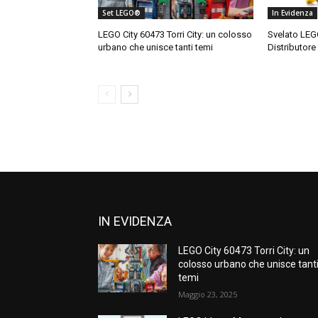
Set LEGO®
In Evidenza
LEGO City 60473 Torri City: un colosso
Svelato LEG
urbano che unisce tanti temi
Distributore
IN EVIDENZA
LEGO City 60473 Torri City: un
colosso urbano che unisce tant
temi
Maggio 23, 2025