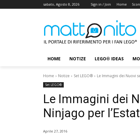
sabato, Agosto 8, 2026
Sign in / Join
Home
Scon
HOME
NOTIZE
LEGO® IDEAS
MO
Home
Notize
Set LEGO®
Le Immagini dei Nuovi s
Set LEGO®
Le Immagini dei 
Ninjago per l’Esta
Aprile 27, 2016