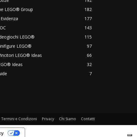
otize
192
he LEGO® Group
182
 Evidenza
177
OC
143
ideogiochi LEGO®
115
inifigure LEGO®
97
Vincitori LEGO® Ideas
66
EGO® Ideas
32
uide
7
Termini e Condizioni
Privacy
Chi Siamo
Contatti
cy