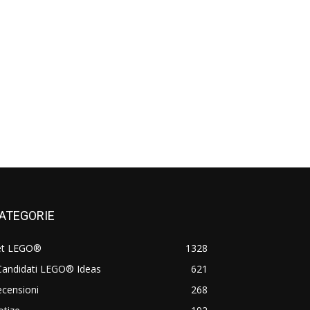
ATEGORIE
et LEGO®
1328
Candidati LEGO® Ideas
621
censioni
268