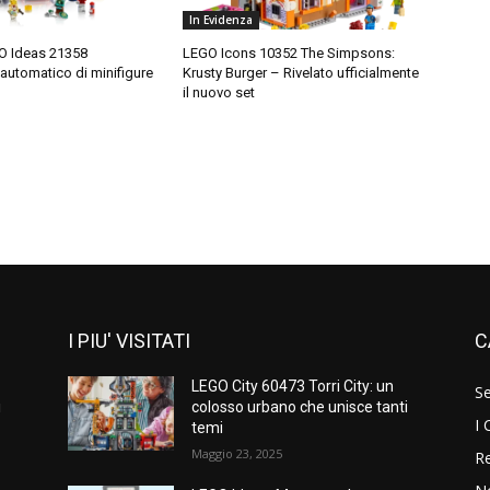
In Evidenza
O Ideas 21358
LEGO Icons 10352 The Simpsons:
 automatico di minifigure
Krusty Burger – Rivelato ufficialmente
il nuovo set
I PIU' VISITATI
C
LEGO City 60473 Torri City: un
S
i
colosso urbano che unisce tanti
I 
temi
Maggio 23, 2025
Re