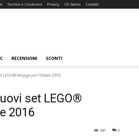
ti
Termini e Condizioni
Privacy
Chi Siamo
Contatti
C
RECENSIONI
SCONTI
et LEGO® Ninjago per l'Estate 2016
Nuovi set LEGO®
te 2016
360
0