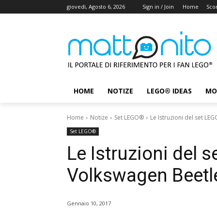
giovedì, Agosto 6, 2026
Sign in / Join
Home
Scon
HOME
NOTIZE
LEGO® IDEAS
MO
Home
Notize
Set LEGO®
Le Istruzioni del set LE
Set LEGO®
Le Istruzioni del 
Volkswagen Beetl
Gennaio 10, 2017