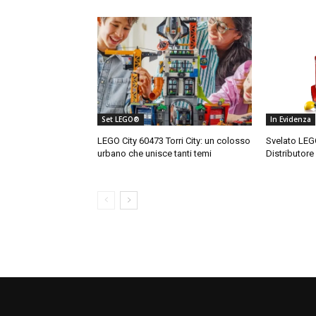
Set LEGO®
In Evidenza
LEGO City 60473 Torri City: un colosso
Svelato LEG
urbano che unisce tanti temi
Distributore