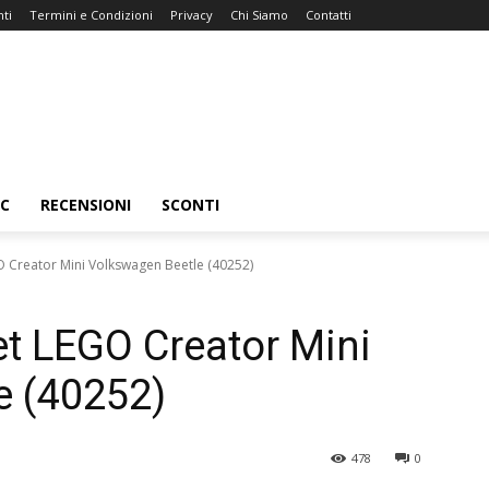
ti
Termini e Condizioni
Privacy
Chi Siamo
Contatti
C
RECENSIONI
SCONTI
GO Creator Mini Volkswagen Beetle (40252)
set LEGO Creator Mini
e (40252)
478
0