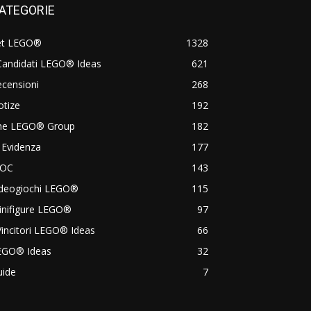
ATEGORIE
et LEGO®
1328
Candidati LEGO® Ideas
621
censioni
268
otize
192
he LEGO® Group
182
 Evidenza
177
OC
143
ideogiochi LEGO®
115
inifigure LEGO®
97
Vincitori LEGO® Ideas
66
EGO® Ideas
32
uide
7