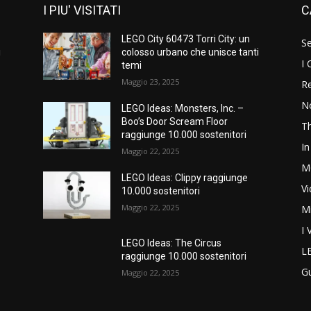
I PIU' VISITATI
C
LEGO City 60473 Torri City: un
S
i
colosso urbano che unisce tanti
I 
temi
Maggio 23, 2025
Re
N
LEGO Ideas: Monsters, Inc. –
Boo’s Door Scream Floor
T
raggiunge 10.000 sostenitori
In
Maggio 22, 2025
M
LEGO Ideas: Clippy raggiunge
V
10.000 sostenitori
Maggio 22, 2025
M
I 
LEGO Ideas: The Circus
L
raggiunge 10.000 sostenitori
G
Maggio 22, 2025