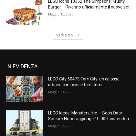
LEGO Icons 10352 The Simpsons: Krusty
Burger – Rivelato ufficialmente il nuovo set
Maggio 15, 2025
Vedi altro...
IN EVIDENZA
LEGO City 60473 Torri City: un colosso
urbano che unisce tanti temi
Maggio 23, 2025
LEGO Ideas: Monsters, Inc. – Boo’s Door
Scream Floor raggiunge 10.000 sostenitori
Maggio 22, 2025