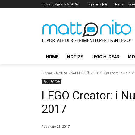
giovedì, Agosto 6, 2026
Sign in / Join
Home
Scon
HOME
NOTIZE
LEGO® IDEAS
MO
Home
Notize
Set LEGO®
LEGO Creator: i Nuovi Mo
Set LEGO®
LEGO Creator: i Nu
2017
Febbraio 23, 2017