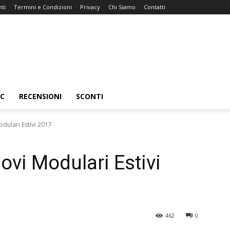
ti
Termini e Condizioni
Privacy
Chi Siamo
Contatti
C
RECENSIONI
SCONTI
dulari Estivi 2017
ovi Modulari Estivi
462
0