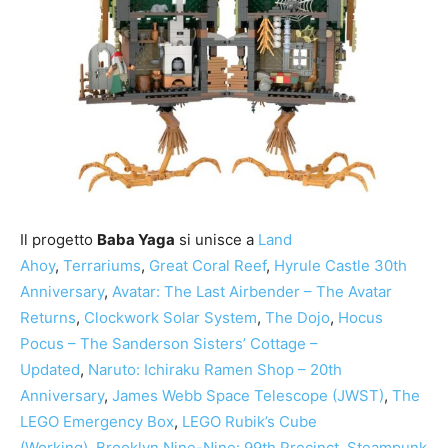
Il progetto
Baba Yaga
si unisce a
Land
Ahoy
,
Terrariums
,
Great Coral Reef
,
Hyrule Castle 30th
Anniversary
,
Avatar: The Last Airbender – The Avatar
Returns
,
Clockwork Solar System
,
The Dojo
,
Hocus
Pocus – The Sanderson Sisters’ Cottage –
Updated
,
Naruto: Ichiraku Ramen Shop – 20th
Anniversary
,
James Webb Space Telescope (JWST)
,
The
LEGO Emergency Box
,
LEGO Rubik’s Cube
(Working)
,
Brooklyn Nine-Nine: 99th Precinct
,
Steampunk