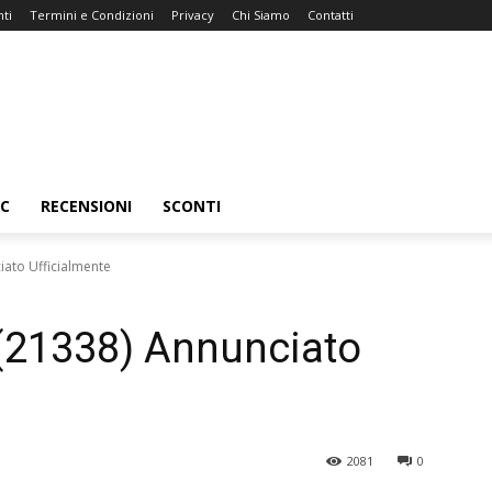
ti
Termini e Condizioni
Privacy
Chi Siamo
Contatti
C
RECENSIONI
SCONTI
iato Ufficialmente
 (21338) Annunciato
2081
0