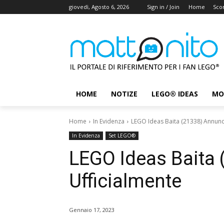
giovedì, Agosto 6, 2026
Sign in / Join
Home
Scon
HOME
NOTIZE
LEGO® IDEAS
MO
Home
In Evidenza
LEGO Ideas Baita (21338) Annunc
In Evidenza
Set LEGO®
LEGO Ideas Baita
Ufficialmente
Gennaio 17, 2023