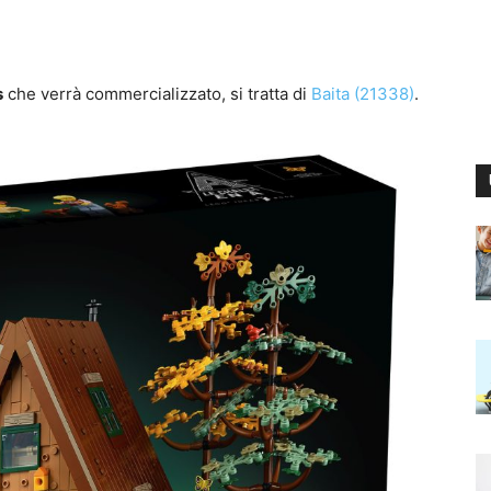
s
che verrà commercializzato, si tratta di
Baita (21338)
.