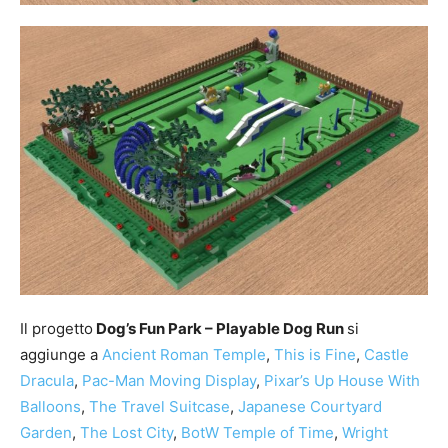
Il progetto
Dog’s Fun Park – Playable Dog Run
si
aggiunge a
Ancient Roman Temple
,
This is Fine
,
Castle
Dracula
,
Pac-Man Moving Display
,
Pixar’s Up House With
Balloons
,
The Travel Suitcase
,
Japanese Courtyard
Garden
,
The Lost City
,
BotW Temple of Time
,
Wright