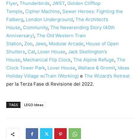
Flyer
,
Thunderbirds
,
JWST
,
Golden Clifftop
Temple
,
Cipher Machine
,
Sewer Heroes: Fighting the
Fatberg
,
London Underground
,
The Architect’s
House
,
Community
,
The Neverending Story (40th
Anniversary)
,
The Old Western Train
Station
,
Zoo
,
Jaws
,
Modular Arcade
,
House of Open
Shutters
,
Cat
,
Lover House
,
Jack Skellington’s
House
,
Mechanical Flip Clock
,
The Alpine Refuge
,
The
Clock Tower Park
,
Lover House
,
Wallace & Gromit
,
Ideas
Holiday Village w/Train (Working)
e
The Wizard’s Retreat
per la Terza Fase di Revisione del 2022.
TAGS
LEGO Ideas