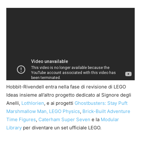
Hobbit-Rivendell entra nella fase di revisione di LEGO
Ideas insieme all’altro progetto dedicato al Signore degli
Anelli,
Lothlorien
, e ai progetti
Ghostbusters: Stay Puft
Marshmallow Man,
LEGO Physics
,
Brick-Built Adventure
Time Figures
,
Caterham Super Seven
e la
Modular
Library
per diventare un set ufficiale LEGO.