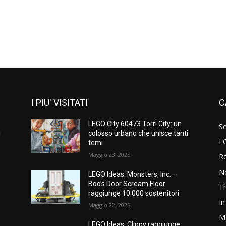
I PIU' VISITATI
C
LEGO City 60473 Torri City: un
S
i
colosso urbano che unisce tanti
I 
temi
Maggio 23, 2025
Re
N
LEGO Ideas: Monsters, Inc. –
Boo’s Door Scream Floor
T
raggiunge 10.000 sostenitori
In
Maggio 22, 2025
M
LEGO Ideas: Clippy raggiunge