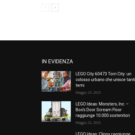
IN EVIDENZA
LEGO City 60473 Torri City: un
colosso urbano che unisce tant
temi
Maggio 23, 2025
LEGO Ideas: Monsters, Inc. –
Boo’s Door Scream Floor
raggiunge 10.000 sostenitori
Maggio 22, 2025
LEGO Ideas: Clippy raggiunge