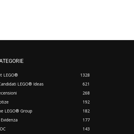
ATEGORIE
et LEGO®
1328
Candidati LEGO® Ideas
621
censioni
268
otize
192
he LEGO® Group
182
 Evidenza
177
OC
143