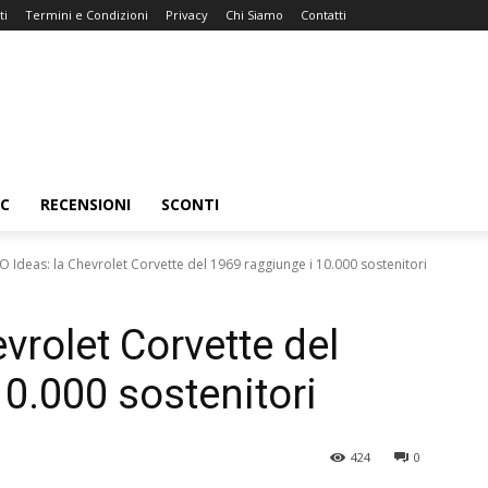
ti
Termini e Condizioni
Privacy
Chi Siamo
Contatti
C
RECENSIONI
SCONTI
O Ideas: la Chevrolet Corvette del 1969 raggiunge i 10.000 sostenitori
vrolet Corvette del
0.000 sostenitori
424
0