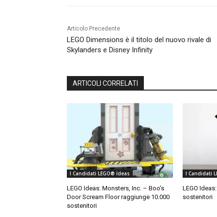
Articolo Precedente
LEGO Dimensions è il titolo del nuovo rivale di
Skylanders e Disney Infinity
ARTICOLI CORRELATI
I Candidati LEGO® Ideas
I Candidati 
LEGO Ideas: Monsters, Inc. – Boo’s
LEGO Ideas:
Door Scream Floor raggiunge 10.000
sostenitori
sostenitori