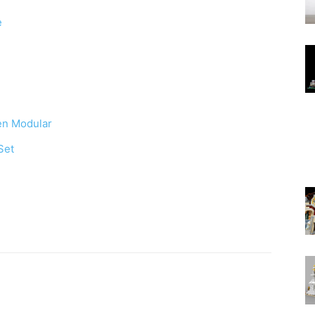
e
en Modular
Set