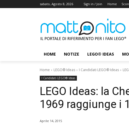
sabato, Agosto 8, 2026
Sign in / Join
Home
Scon
HOME
NOTIZE
LEGO® IDEAS
MO
Home
LEGO® Ideas
I Candidati LEGO® Ideas
LEG
I Candidati LEGO® Ideas
LEGO Ideas: la Che
1969 raggiunge i 1
Aprile 14, 2015