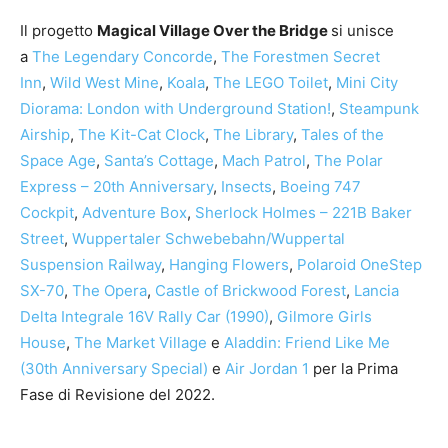
Il progetto
Magical Village Over the Bridge
si unisce
a
The Legendary Concorde
,
The Forestmen Secret
Inn
,
Wild West Mine
,
Koala
,
The LEGO Toilet
,
Mini City
Diorama: London with Underground Station!
,
Steampunk
Airship
,
The Kit-Cat Clock
,
The Library
,
Tales of the
Space Age
,
Santa’s Cottage
,
Mach Patrol
,
The Polar
Express – 20th Anniversary
,
Insects
,
Boeing 747
Cockpit
,
Adventure Box
,
Sherlock Holmes – 221B Baker
Street
,
Wuppertaler Schwebebahn/Wuppertal
Suspension Railway
,
Hanging Flowers
,
Polaroid OneStep
SX-70
,
The Opera
,
Castle of Brickwood Forest
,
Lancia
Delta Integrale 16V Rally Car (1990)
,
Gilmore Girls
House
,
The Market Village
e
Aladdin: Friend Like Me
(30th Anniversary Special)
e
Air Jordan 1
per la Prima
Fase di Revisione del 2022.