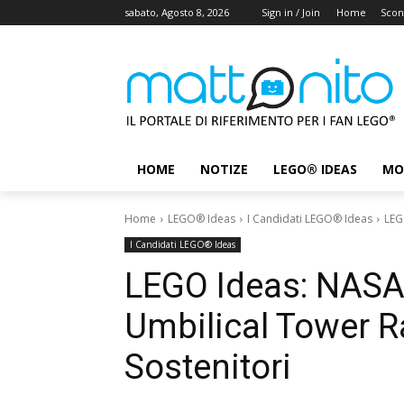
sabato, Agosto 8, 2026
Sign in / Join
Home
Scon
HOME
NOTIZE
LEGO® IDEAS
MO
Home
LEGO® Ideas
I Candidati LEGO® Ideas
LEG
I Candidati LEGO® Ideas
LEGO Ideas: NASA
Umbilical Tower R
Sostenitori