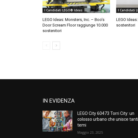
I Candidati LEGO® Ideas
I Candidati 
LEGO Ideas: Monsters, Inc. – Boo’s
LEGO Ideas:
Door Scream Floor raggiunge 10.000
sostenitori
sostenitori
IN EVIDENZA
LEGO City 60473 Torri City: un
colosso urbano che unisce tant
temi
Maggio 23, 2025