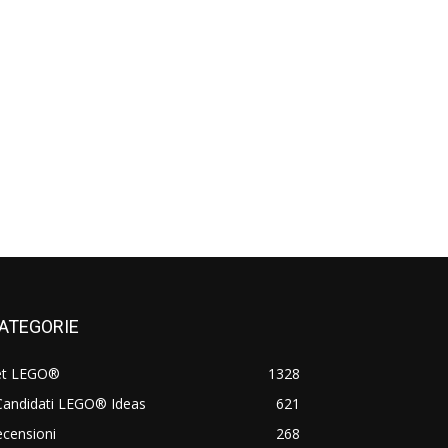
ATEGORIE
et LEGO®
1328
Candidati LEGO® Ideas
621
censioni
268