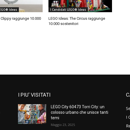
LEGO® Ideas
I Candidati LEGO® Ideas
 Clippy raggiunge 10.000
LEGO Ideas: The Circus raggiunge
10.000 sostenitori
I PIU' VISITATI
C
LEGO City 60473 Torri City: un
S
i
colosso urbano che unisce tanti
I 
temi
Maggio 23, 2025
Re