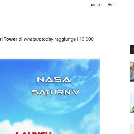
583
0
al Tower
di
whatsuptoday
raggiunge i 10.000