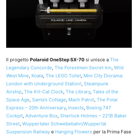
Il progetto
Polaroid OneStep SX-70
si unisce a
The
Legendary Concorde
,
The Forestmen Secret Inn
,
Wild
West Mine
,
Koala
,
The LEGO Toilet
,
Mini City Diorama:
London with Underground Station!
,
Steampunk
Airship
,
The Kit-Cat Clock
,
The Library
,
Tales of the
Space Age
,
Santa’s Cottage
,
Mach Patrol
,
The Polar
Express – 20th Anniversary
,
Insects
,
Boeing 747
Cockpit
,
Adventure Box
,
Sherlock Holmes – 221B Baker
Street
,
Wuppertaler Schwebebahn/Wuppertal
Suspension Railway
e
Hanging Flowers
per la Prima Fase