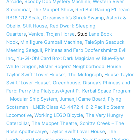
Arcade
,
Scooby Doo Mystery Machine
,
Western River
Steamboat
,
The Muppet Show
,
Red Bull Racing F1 Team
RB18 1:12 Scale
,
Dreamwork’s Shrek Swamp
,
Asterix &
Obelix
,
Stilt House
,
Red Dwarf: Sleeping
Quarters
,
Venice
,
Trojan Horse
,
Stud
Lane Book
Nook
,
Minifigure Gumball Machine
,
TaleSpin Seaduck
Meeting Seagull
,
Phineas and Ferb Doofenshmirtz Evil
Inc.
,
Yu-Gi-Oh! Card Box: Dark Magician vs Blue-Eyes
White Dragon
,
Mister Rogers’ Neighborhood
,
House
Taylor Swift “Lover House”
,
The Motograph
,
House Taylor
Swift “Lover House”
,
Greenhouse
,
Disney’s Phineas and
Ferb: Perry the Platypus/Agent P
,
Kerbal Space Program
– Modular Ship System
,
Jumanji Game Board
,
Flying
Scotsman – LNER Class A3 4472 4-6-2 Pacific Steam
Locomotive
,
Working LEGO Bicycle
,
The Very Hungry
Caterpillar
,
The Muppet Theatre
,
Schitt’s Creek – The
Rose Apothecarye
,
Taylor Swift Lover House
,
The
Landscape Photographerper
,
New York Corner
,
Vintage