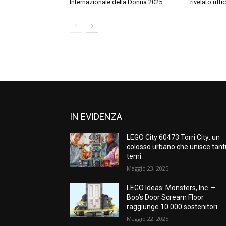
Internazionale della Donna 2025
rivelato uffi
IN EVIDENZA
LEGO City 60473 Torri City: un
colosso urbano che unisce tant
temi
Maggio 23, 2025
LEGO Ideas: Monsters, Inc. –
Boo’s Door Scream Floor
raggiunge 10.000 sostenitori
Maggio 22, 2025