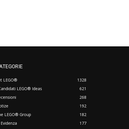
ATEGORIE
et LEGO®
1328
Candidati LEGO® Ideas
621
censioni
268
otize
192
he LEGO® Group
182
 Evidenza
177