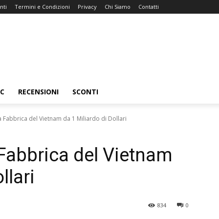
nti
Termini e Condizioni
Privacy
Chi Siamo
Contatti
C
RECENSIONI
SCONTI
 Fabbrica del Vietnam da 1 Miliardo di Dollari
Fabbrica del Vietnam
llari
834
0