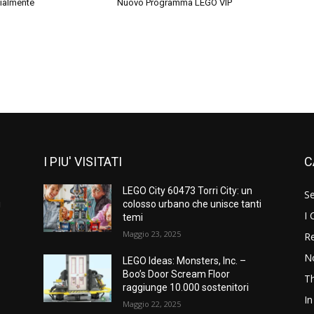
cialmente
Nuovo Programma LEGO VIP
I PIU' VISITATI
C
LEGO City 60473 Torri City: un
S
i
colosso urbano che unisce tanti
I 
temi
Maggio 23, 2025
Re
N
LEGO Ideas: Monsters, Inc. –
Boo’s Door Scream Floor
T
raggiunge 10.000 sostenitori
In
Maggio 22, 2025