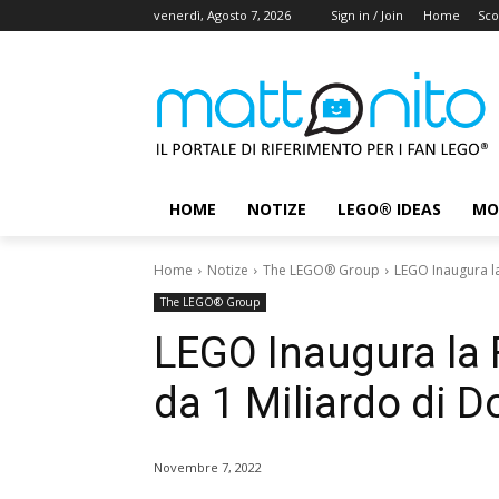
venerdì, Agosto 7, 2026
Sign in / Join
Home
Sco
HOME
NOTIZE
LEGO® IDEAS
MO
Home
Notize
The LEGO® Group
LEGO Inaugura la
The LEGO® Group
LEGO Inaugura la 
da 1 Miliardo di Do
Novembre 7, 2022