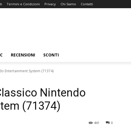
ti
Termini e Condizioni
Privacy
Chi Siamo
Contatti
C
RECENSIONI
SCONTI
ndo Entertainment System (71374)
Classico Nintendo
stem (71374)
441
0