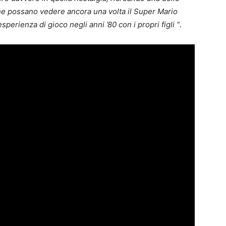
che possano vedere ancora una volta il Super Mario
sperienza di gioco negli anni ’80 con i propri figli “
.