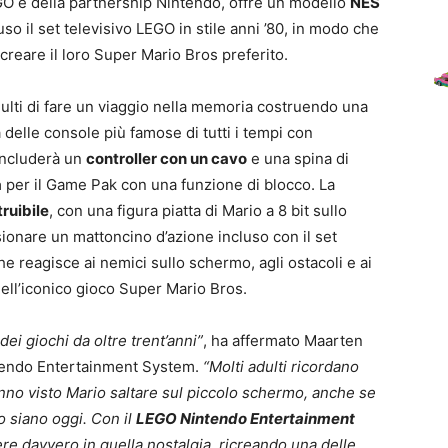
EGO e della partnership Nintendo, offre un modello
NES
cluso il set televisivo LEGO in stile anni ’80, in modo che
icreare il loro Super Mario Bros preferito.
dulti di fare un viaggio nella memoria costruendo una
elle console più famose di tutti i tempi con
includerà un
controller con un cavo
e una spina di
a
per il Game Pak con una funzione di blocco. La
ruibile
, con una figura piatta di Mario a 8 bit sullo
onare un mattoncino d’azione incluso con il set
e reagisce ai nemici sullo schermo, agli ostacoli e ai
ell’iconico gioco Super Mario Bros.
i giochi da oltre trent’anni”
, ha affermato Maarten
tendo Entertainment System.
“Molti adulti ricordano
anno visto Mario saltare sul piccolo schermo, anche se
o siano oggi. Con il
LEGO Nintendo Entertainment
re davvero in quella nostalgia, ricreando una delle