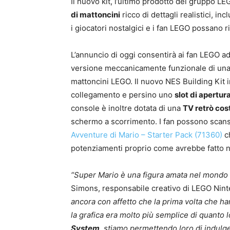
Il nuovo kit, l’ultimo prodotto del gruppo L
di mattoncini
ricco di dettagli realistici, in
i giocatori nostalgici e i fan LEGO possano r
L’annuncio di oggi consentirà ai fan LEGO a
versione meccanicamente funzionale di una d
mattoncini LEGO. Il nuovo NES Building Kit 
collegamento e persino uno
slot di apertur
console è inoltre dotata di una
TV retrò cost
schermo a scorrimento. I fan possono scansi
Avventure di Mario – Starter Pack (71360)
ch
potenziamenti proprio come avrebbe fatto n
“Super Mario è una figura amata nel mondo de
Simons, responsabile creativo di LEGO Nin
ancora con affetto che la prima volta che h
la grafica era molto più semplice di quanto l
System
, stiamo permettendo loro di indulge