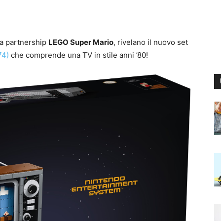
va partnership
LEGO Super Mario
, rivelano il nuovo set
74)
che comprende una TV in stile anni ’80!