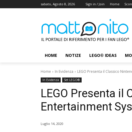
sabato, Agosto 8, 2026
Sign in / Join
Home
Scon
HOME
NOTIZE
LEGO® IDEAS
MO
Home
In Evidenza
LEGO Presenta il Classico Ninte
In Evidenza
Set LEGO®
LEGO Presenta il 
Entertainment Sy
Luglio 14, 2020