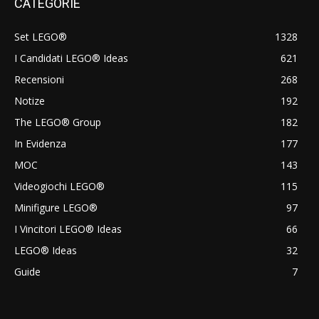
CATEGORIE
Set LEGO®
1328
I Candidati LEGO® Ideas
621
Recensioni
268
Notize
192
The LEGO® Group
182
In Evidenza
177
MOC
143
Videogiochi LEGO®
115
Minifigure LEGO®
97
I Vincitori LEGO® Ideas
66
LEGO® Ideas
32
Guide
7