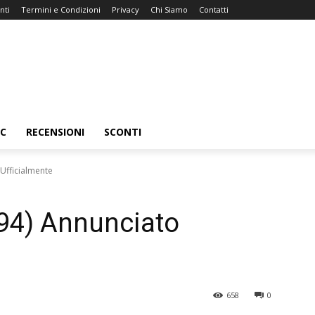
nti
Termini e Condizioni
Privacy
Chi Siamo
Contatti
C
RECENSIONI
SCONTI
Ufficialmente
94) Annunciato
658
0