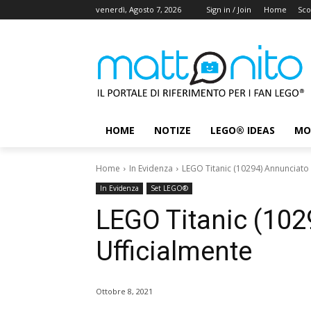
venerdì, Agosto 7, 2026
Sign in / Join
Home
Sco
HOME
NOTIZE
LEGO® IDEAS
MO
Home
In Evidenza
LEGO Titanic (10294) Annunciato 
In Evidenza
Set LEGO®
LEGO Titanic (102
Ufficialmente
Ottobre 8, 2021