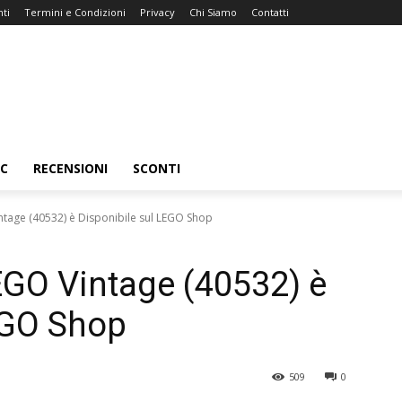
ti
Termini e Condizioni
Privacy
Chi Siamo
Contatti
C
RECENSIONI
SCONTI
tage (40532) è Disponibile sul LEGO Shop
GO Vintage (40532) è
EGO Shop
509
0