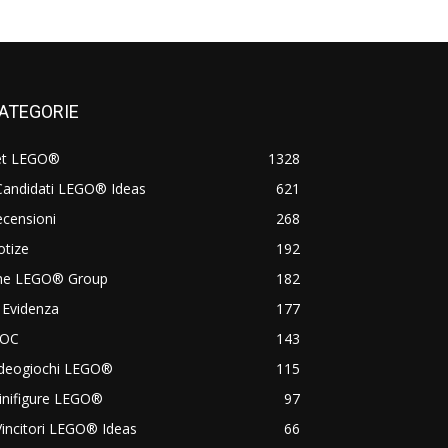
ATEGORIE
et LEGO®
1328
Candidati LEGO® Ideas
621
censioni
268
otize
192
he LEGO® Group
182
 Evidenza
177
OC
143
ideogiochi LEGO®
115
inifigure LEGO®
97
Vincitori LEGO® Ideas
66