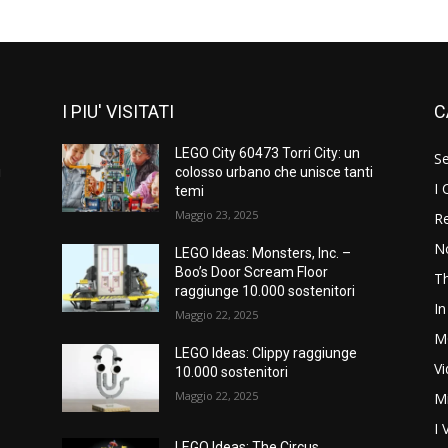
I PIU' VISITATI
C
LEGO City 60473 Torri City: un
S
i
colosso urbano che unisce tanti
I 
temi
Maggio 23, 2025
Re
N
LEGO Ideas: Monsters, Inc. –
Boo’s Door Scream Floor
T
raggiunge 10.000 sostenitori
In
Maggio 22, 2025
M
LEGO Ideas: Clippy raggiunge
V
10.000 sostenitori
Maggio 22, 2025
M
I 
LEGO Ideas: The Circus