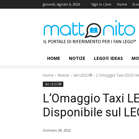
giovedì, Agosto 6, 2026
Sign in / Join
Home
Scon
HOME
NOTIZE
LEGO® IDEAS
MO
Home
Notize
Set LEGO®
L'Omaggio Taxi LEGO Vin
Set LEGO®
L’Omaggio Taxi LE
Disponibile sul L
Gennaio 28, 2022