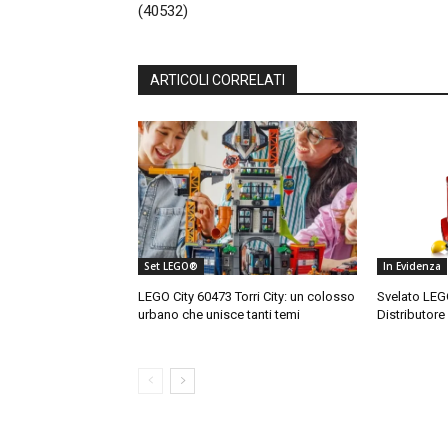
(40532)
ARTICOLI CORRELATI
Set LEGO®
In Evidenza
LEGO City 60473 Torri City: un colosso
Svelato LEG
urbano che unisce tanti temi
Distributore