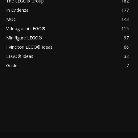
The LEGO® Group
182
In Evidenza
177
MOC
143
Videogiochi LEGO®
115
Minifigure LEGO®
97
I Vincitori LEGO® Ideas
66
LEGO® Ideas
32
Guide
7