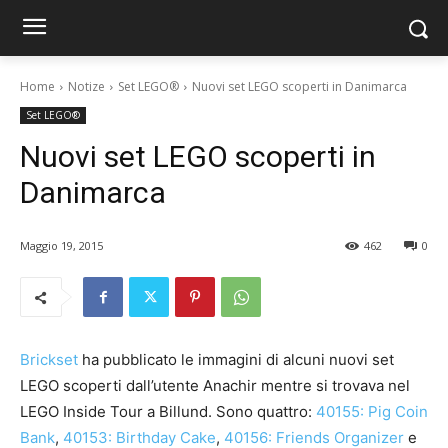
Home
Notize
Set LEGO®
Nuovi set LEGO scoperti in Danimarca
Set LEGO®
Nuovi set LEGO scoperti in
Danimarca
Maggio 19, 2015
462
0
Brickset
ha pubblicato le immagini di alcuni nuovi set
LEGO scoperti dall’utente Anachir mentre si trovava nel
LEGO Inside Tour a Billund. Sono quattro:
40155: Pig Coin
Bank
,
40153: Birthday Cake
,
40156: Friends Organizer
e