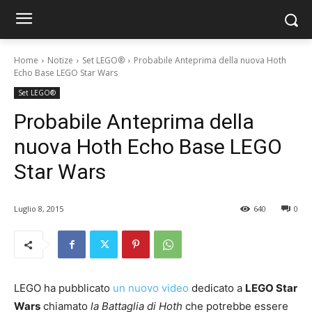
Home
Notize
Set LEGO®
Probabile Anteprima della nuova Hoth
Echo Base LEGO Star Wars
Set LEGO®
Probabile Anteprima della
nuova Hoth Echo Base LEGO
Star Wars
Luglio 8, 2015
640
0
LEGO ha pubblicato
un nuovo video
dedicato a
LEGO Star
Wars
chiamato
la Battaglia di Hoth
che potrebbe essere