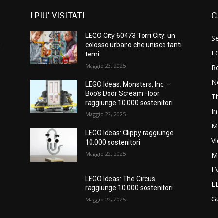
I PIU' VISITATI
C
LEGO City 60473 Torri City: un
S
i
colosso urbano che unisce tanti
I 
temi
Maggio 23, 2025
Re
N
LEGO Ideas: Monsters, Inc. –
Boo’s Door Scream Floor
T
raggiunge 10.000 sostenitori
In
Maggio 22, 2025
M
LEGO Ideas: Clippy raggiunge
V
10.000 sostenitori
Maggio 22, 2025
M
I 
LEGO Ideas: The Circus
L
raggiunge 10.000 sostenitori
G
Maggio 22, 2025