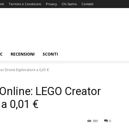
nti
Termini e Condizioni
Privacy
Chi Siamo
Contatti
C
RECENSIONI
SCONTI
r Drone Esploratore a 0,01 €
nline: LEGO Creator
a 0,01 €
389
0