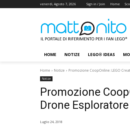
venerdì, Agosto 7, 2026
Sign in / Join
Home
Sco
HOME
NOTIZE
LEGO® IDEAS
MO
Home
Notize
Promozione CoopOnline: LEGO Creato
Notize
Promozione CoopO
Drone Esploratore 
Luglio 24, 2018