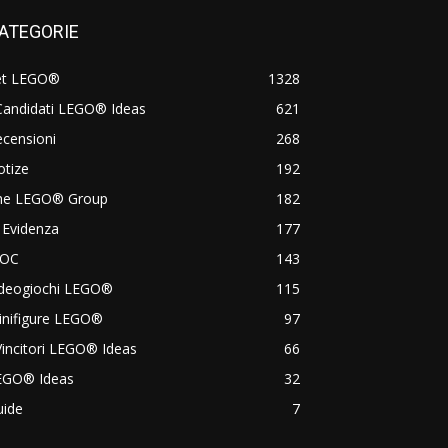
ATEGORIE
et LEGO®
1328
Candidati LEGO® Ideas
621
censioni
268
otize
192
he LEGO® Group
182
 Evidenza
177
OC
143
ideogiochi LEGO®
115
inifigure LEGO®
97
Vincitori LEGO® Ideas
66
EGO® Ideas
32
uide
7