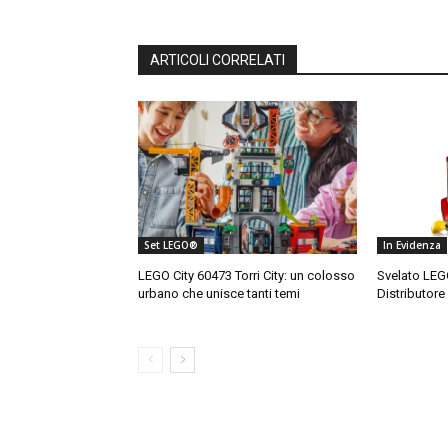
ARTICOLI CORRELATI
Set LEGO®
In Evidenza
LEGO City 60473 Torri City: un colosso
Svelato LEG
urbano che unisce tanti temi
Distributore