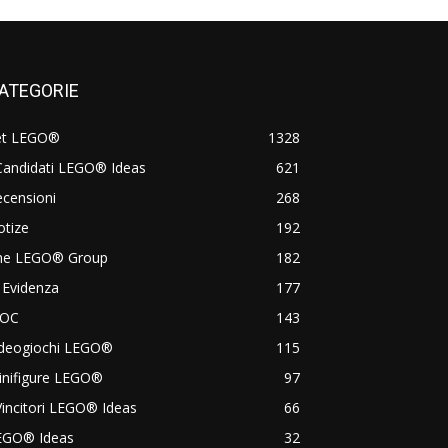
ATEGORIE
et LEGO®
1328
Candidati LEGO® Ideas
621
censioni
268
otize
192
he LEGO® Group
182
 Evidenza
177
OC
143
ideogiochi LEGO®
115
inifigure LEGO®
97
Vincitori LEGO® Ideas
66
EGO® Ideas
32