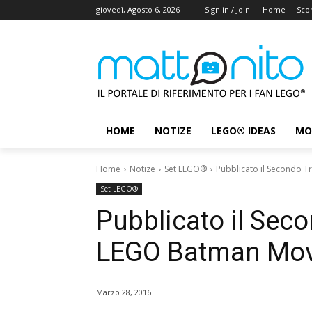
giovedì, Agosto 6, 2026
Sign in / Join
Home
Scon
HOME
NOTIZE
LEGO® IDEAS
MO
Home
Notize
Set LEGO®
Pubblicato il Secondo T
Set LEGO®
Pubblicato il Seco
LEGO Batman Mov
Marzo 28, 2016