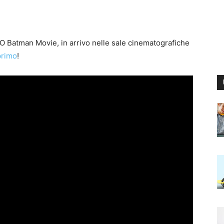
GO Batman Movie, in arrivo nelle sale cinematografiche
primo
!