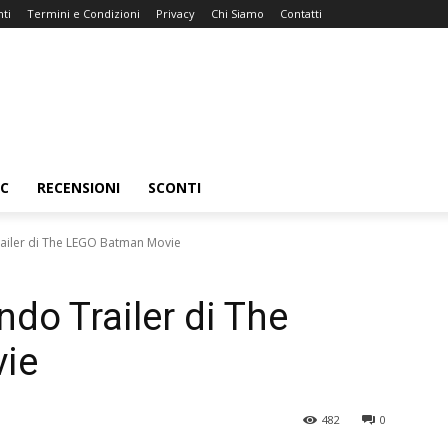
ti
Termini e Condizioni
Privacy
Chi Siamo
Contatti
C
RECENSIONI
SCONTI
railer di The LEGO Batman Movie
ndo Trailer di The
ie
482
0