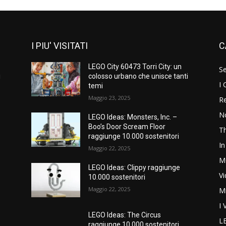
I PIU' VISITATI
C
LEGO City 60473 Torri City: un
S
i
colosso urbano che unisce tanti
I 
temi
Maggio 23, 2025
Re
N
LEGO Ideas: Monsters, Inc. –
Boo’s Door Scream Floor
T
raggiunge 10.000 sostenitori
In
Maggio 22, 2025
M
LEGO Ideas: Clippy raggiunge
V
10.000 sostenitori
Maggio 22, 2025
M
I 
LEGO Ideas: The Circus
L
raggiunge 10.000 sostenitori