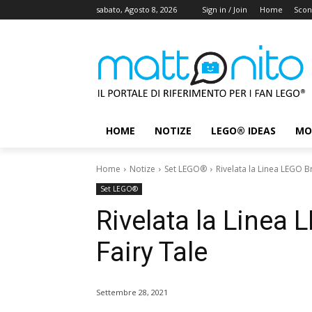
sabato, Agosto 8, 2026
Sign in / Join
Home
Scon
HOME
NOTIZE
LEGO® IDEAS
MO
Home
Notize
Set LEGO®
Rivelata la Linea LEGO B
Set LEGO®
Rivelata la Linea
Fairy Tale
Settembre 28, 2021