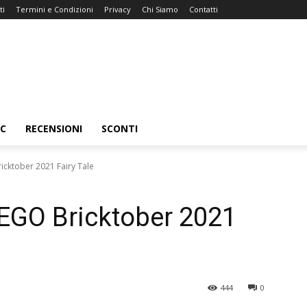
ti
Termini e Condizioni
Privacy
Chi Siamo
Contatti
C
RECENSIONI
SCONTI
ricktober 2021 Fairy Tale
 LEGO Bricktober 2021
444
0