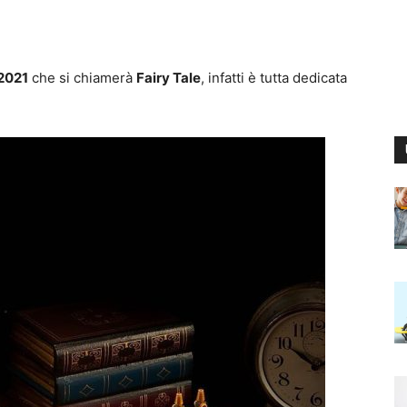
 2021
che si chiamerà
Fairy Tale
, infatti è tutta dedicata