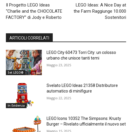
Il Progetto LEGO Ideas
LEGO Ideas: A Nice Day at
“Charlie and the CHOCOLATE
the Farm Raggiunge 10.000
FACTORY” di Jody e Roberto
Sostenitori
ARTICOLI CORRELATI
LEGO City 60473 Torri City: un colosso
urbano che unisce tanti temi
Maggio 23, 2025
Set LEGO®
Svelato LEGO Ideas 21358 Distributore
automatico di minifigure
Maggio 22, 2025
In Evidenza
LEGO Icons 10352 The Simpsons: Krusty
Burger – Rivelato ufficialmente il nuovo set
Maggio 15, 2025