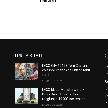
il nuovo set
I PIU' VISITATI
C
LEGO City 60473 Torri City: un
S
i
colosso urbano che unisce tanti
I 
temi
Maggio 23, 2025
Re
N
LEGO Ideas: Monsters, Inc. –
Boo’s Door Scream Floor
T
raggiunge 10.000 sostenitori
In
Maggio 22, 2025