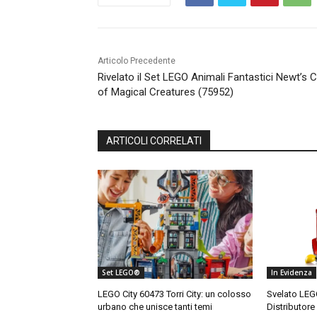
Articolo Precedente
Rivelato il Set LEGO Animali Fantastici Newt’s 
of Magical Creatures (75952)
ARTICOLI CORRELATI
Set LEGO®
In Evidenza
LEGO City 60473 Torri City: un colosso
Svelato LEG
urbano che unisce tanti temi
Distributore