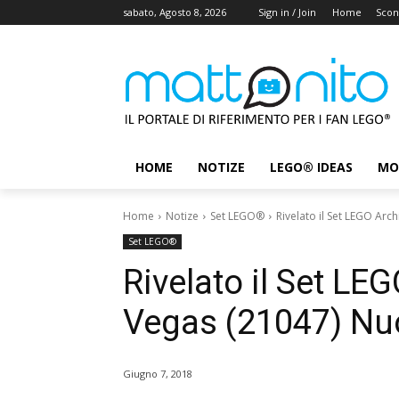
sabato, Agosto 8, 2026
Sign in / Join
Home
Scon
HOME
NOTIZE
LEGO® IDEAS
MO
Home
Notize
Set LEGO®
Rivelato il Set LEGO Arc
Set LEGO®
Rivelato il Set LE
Vegas (21047) Nu
Giugno 7, 2018