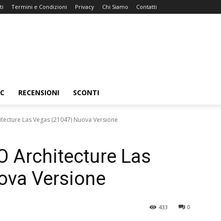
ti
Termini e Condizioni
Privacy
Chi Siamo
Contatti
C
RECENSIONI
SCONTI
hitecture Las Vegas (21047) Nuova Versione
GO Architecture Las
ova Versione
433
0