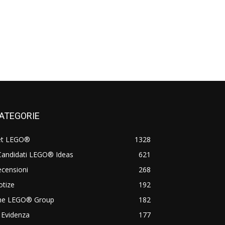
ATEGORIE
et LEGO®
1328
Candidati LEGO® Ideas
621
censioni
268
otize
192
he LEGO® Group
182
 Evidenza
177