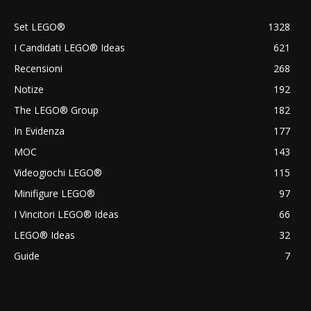
Set LEGO®
1328
I Candidati LEGO® Ideas
621
Recensioni
268
Notize
192
The LEGO® Group
182
In Evidenza
177
MOC
143
Videogiochi LEGO®
115
Minifigure LEGO®
97
I Vincitori LEGO® Ideas
66
LEGO® Ideas
32
Guide
7