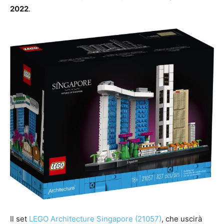
2022
.
Il set
LEGO Architecture Singapore (21057)
, che uscirà