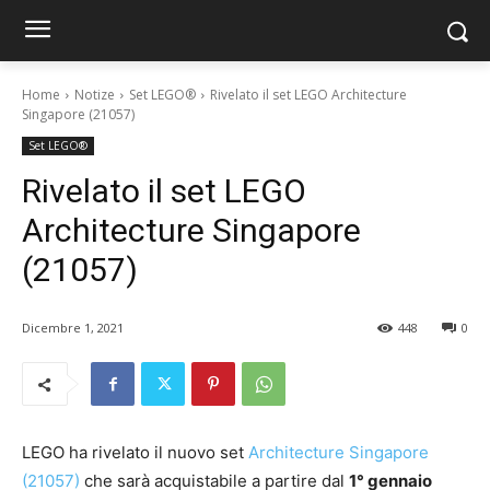
Home
Notize
Set LEGO®
Rivelato il set LEGO Architecture
Singapore (21057)
Set LEGO®
Rivelato il set LEGO
Architecture Singapore
(21057)
Dicembre 1, 2021
448
0
LEGO ha rivelato il nuovo set
Architecture Singapore
(21057)
che sarà acquistabile a partire dal
1° gennaio