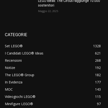
LEGO Ideas: The Circus raggiunge 10.000
sostenitori
Maggio 22, 2025
CATEGORIE
Set LEGO®
1328
I Candidati LEGO® Ideas
621
Recensioni
268
Notize
192
The LEGO® Group
182
In Evidenza
177
MOC
143
Videogiochi LEGO®
115
Minifigure LEGO®
97