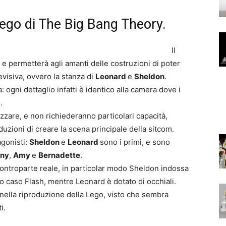
ego di The Big Bang Theory.
Il
 permetterà agli amanti delle costruzioni di poter
levisiva, ovvero la stanza di
Leonard
e
Sheldon
.
: ogni dettaglio infatti è identico alla camera dove i
.
lizzare, e non richiederanno particolari capacità,
zioni di creare la scena principale della sitcom.
agonisti:
Sheldon
e
Leonard
sono i primi, e sono
ny
,
Amy
e
Bernadette
.
ontroparte reale, in particolar modo Sheldon indossa
to caso Flash, mentre Leonard è dotato di occhiali.
nella riproduzione della Lego, visto che sembra
i.