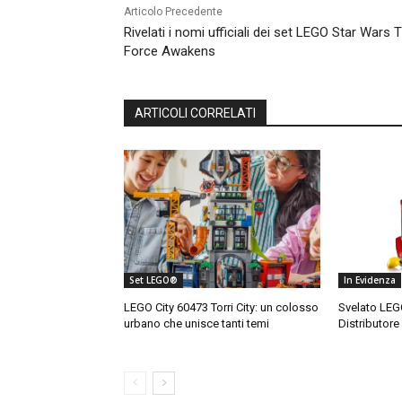
Articolo Precedente
Rivelati i nomi ufficiali dei set LEGO Star Wars 
Force Awakens
ARTICOLI CORRELATI
Set LEGO®
In Evidenza
LEGO City 60473 Torri City: un colosso
Svelato LEG
urbano che unisce tanti temi
Distributore