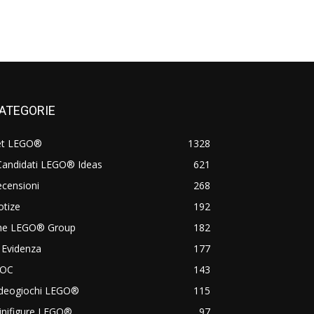
ATEGORIE
et LEGO®
1328
Candidati LEGO® Ideas
621
censioni
268
otize
192
he LEGO® Group
182
 Evidenza
177
OC
143
ideogiochi LEGO®
115
inifigure LEGO®
97