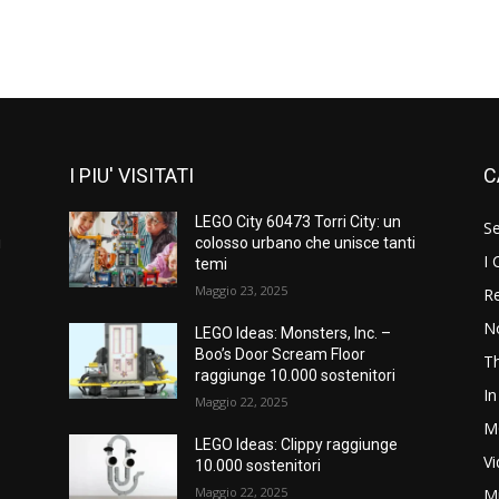
I PIU' VISITATI
C
LEGO City 60473 Torri City: un
S
i
colosso urbano che unisce tanti
I 
temi
Maggio 23, 2025
Re
N
LEGO Ideas: Monsters, Inc. –
Boo’s Door Scream Floor
T
raggiunge 10.000 sostenitori
In
Maggio 22, 2025
M
LEGO Ideas: Clippy raggiunge
V
10.000 sostenitori
Maggio 22, 2025
M