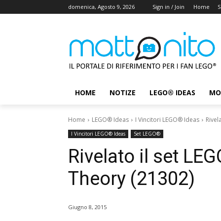
domenica, Agosto 9, 2026
Sign in / Join
Home
S
HOME
NOTIZE
LEGO® IDEAS
MO
Home
LEGO® Ideas
I Vincitori LEGO® Ideas
Rivel
I Vincitori LEGO® Ideas
Set LEGO®
Rivelato il set LE
Theory (21302)
Giugno 8, 2015