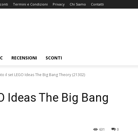
conti
Termini e Condizioni
Privacy
Chi Siamo
Contatti
C
RECENSIONI
SCONTI
ato il set LEGO Ideas The Big Bang Theory (21302)
GO Ideas The Big Bang
631
0