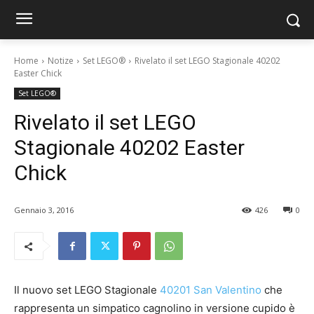
Home
Notize
Set LEGO®
Rivelato il set LEGO Stagionale 40202
Easter Chick
Set LEGO®
Rivelato il set LEGO
Stagionale 40202 Easter
Chick
Gennaio 3, 2016
426
0
Il nuovo set LEGO Stagionale
40201 San Valentino
che
rappresenta un simpatico cagnolino in versione cupido è