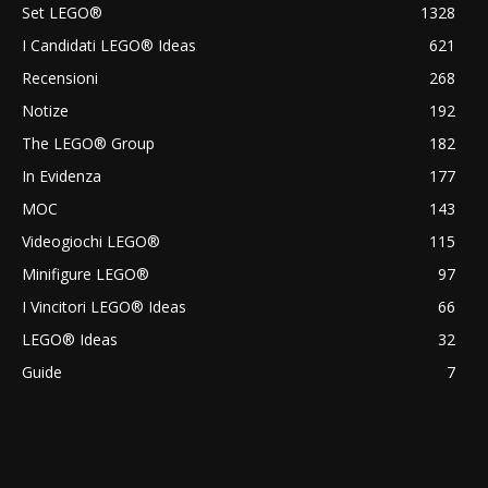
Set LEGO®
1328
I Candidati LEGO® Ideas
621
Recensioni
268
Notize
192
The LEGO® Group
182
In Evidenza
177
MOC
143
Videogiochi LEGO®
115
Minifigure LEGO®
97
I Vincitori LEGO® Ideas
66
LEGO® Ideas
32
Guide
7