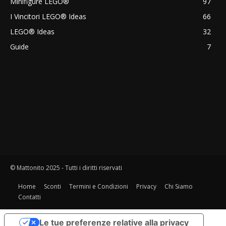
Minifigure LEGO®
97
I Vincitori LEGO® Ideas
66
LEGO® Ideas
32
Guide
7
© Mattonito 2025 - Tutti i diritti riservati
Home
Sconti
Termini e Condizioni
Privacy
Chi Siamo
Contatti
Le tue preferenze relative alla privacy