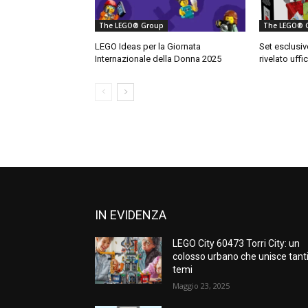
The LEGO® Group
The LEGO® 
LEGO Ideas per la Giornata
Set esclusi
Internazionale della Donna 2025
rivelato uffi
IN EVIDENZA
LEGO City 60473 Torri City: un
colosso urbano che unisce tant
temi
Maggio 23, 2025