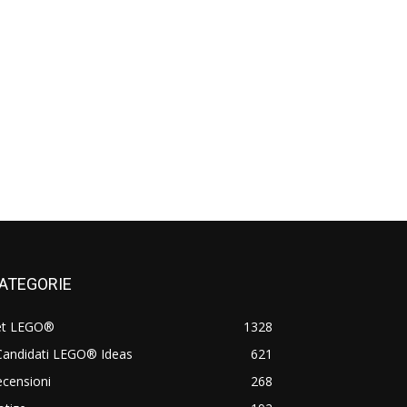
ATEGORIE
et LEGO®
1328
Candidati LEGO® Ideas
621
censioni
268