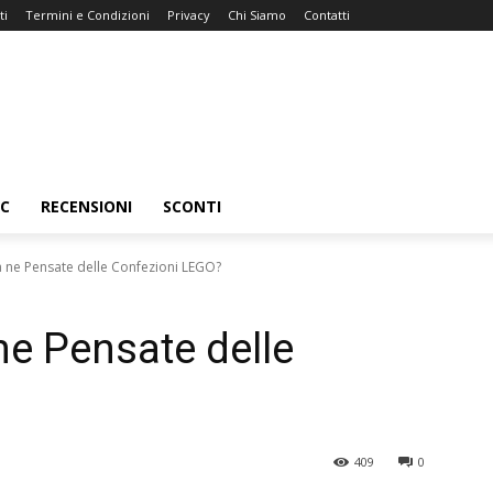
ti
Termini e Condizioni
Privacy
Chi Siamo
Contatti
C
RECENSIONI
SCONTI
 ne Pensate delle Confezioni LEGO?
e Pensate delle
409
0