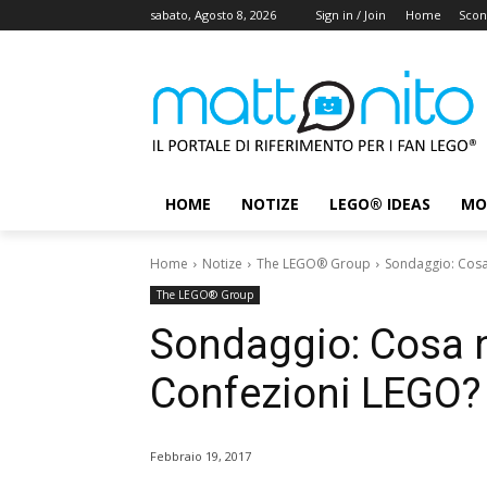
sabato, Agosto 8, 2026
Sign in / Join
Home
Scon
HOME
NOTIZE
LEGO® IDEAS
MO
Home
Notize
The LEGO® Group
Sondaggio: Cosa
The LEGO® Group
Sondaggio: Cosa n
Confezioni LEGO?
Febbraio 19, 2017