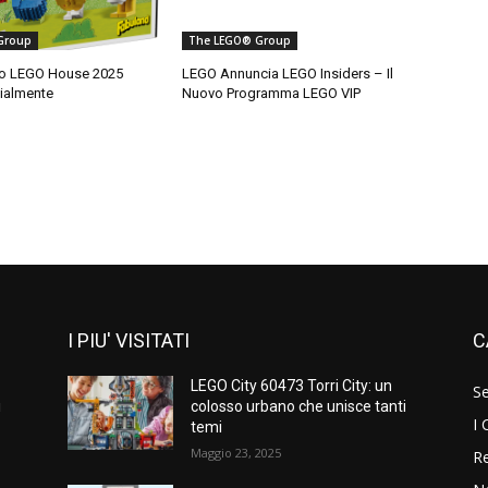
Group
The LEGO® Group
vo LEGO House 2025
LEGO Annuncia LEGO Insiders – Il
cialmente
Nuovo Programma LEGO VIP
I PIU' VISITATI
C
LEGO City 60473 Torri City: un
S
i
colosso urbano che unisce tanti
I 
temi
Maggio 23, 2025
Re