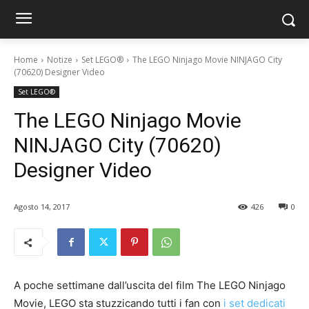
Home
Notize
Set LEGO®
The LEGO Ninjago Movie NINJAGO City
(70620) Designer Video
Set LEGO®
The LEGO Ninjago Movie
NINJAGO City (70620)
Designer Video
Agosto 14, 2017
426
0
A poche settimane dall’uscita del film The LEGO Ninjago
Movie, LEGO sta stuzzicando tutti i fan con
i set dedicati