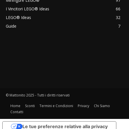
Minifigure LEGO®
97
I Vincitori LEGO® Ideas
66
LEGO® Ideas
32
Guide
7
© Mattonito 2025 - Tutti i diritti riservati
Home
Sconti
Termini e Condizioni
Privacy
Chi Siamo
Contatti
Le tue preferenze relative alla privacy