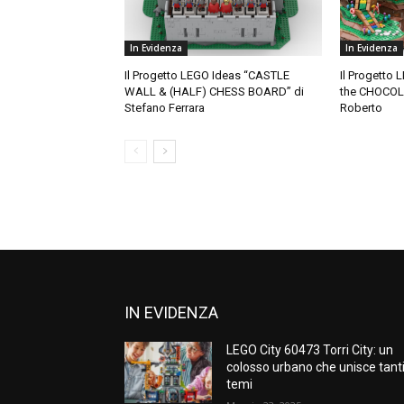
In Evidenza
In Evidenza
Il Progetto LEGO Ideas “CASTLE
Il Progetto 
WALL & (HALF) CHESS BOARD” di
the CHOCOL
Stefano Ferrara
Roberto
IN EVIDENZA
LEGO City 60473 Torri City: un
colosso urbano che unisce tant
temi