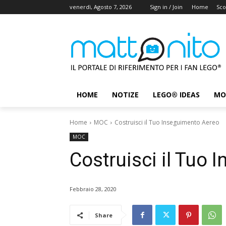
venerdì, Agosto 7, 2026
Sign in / Join
Home
Sco
HOME
NOTIZE
LEGO® IDEAS
MO
Home
MOC
Costruisci il Tuo Inseguimento Aereo
MOC
Costruisci il Tuo
Febbraio 28, 2020
Share