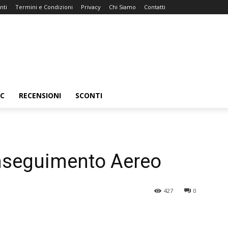
nti
Termini e Condizioni
Privacy
Chi Siamo
Contatti
C
RECENSIONI
SCONTI
 Inseguimento Aereo
427
0