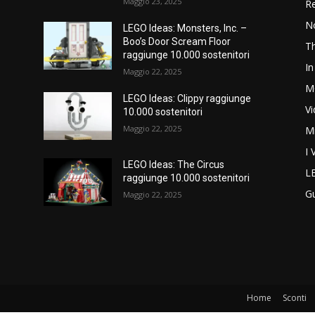
Maggio 23, 2025
Re
N
LEGO Ideas: Monsters, Inc. –
Boo’s Door Scream Floor
T
raggiunge 10.000 sostenitori
In
Maggio 22, 2025
M
LEGO Ideas: Clippy raggiunge
V
10.000 sostenitori
Maggio 22, 2025
M
I 
LEGO Ideas: The Circus
L
raggiunge 10.000 sostenitori
G
Maggio 22, 2025
Home
Sconti