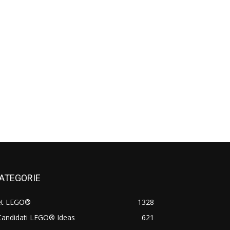
ATEGORIE
et LEGO®
1328
Candidati LEGO® Ideas
621