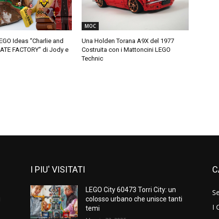
MOC
LEGO Ideas “Charlie and
Una Holden Torana A9X del 1977
ATE FACTORY” di Jody e
Costruita con i Mattoncini LEGO
Technic
I PIU' VISITATI
C
LEGO City 60473 Torri City: un
S
i
colosso urbano che unisce tanti
I 
temi