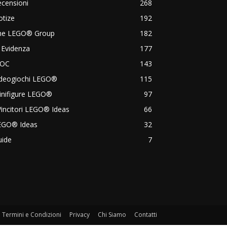
censioni
268
otize
192
he LEGO® Group
182
 Evidenza
177
OC
143
ideogiochi LEGO®
115
inifigure LEGO®
97
Vincitori LEGO® Ideas
66
EGO® Ideas
32
uide
7
Termini e Condizioni
Privacy
Chi Siamo
Contatti