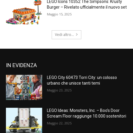
LEGO Icons 10352 The Simpsons: Krusty
Burger – Rivelato ufficialmente il nuovo set
Maggio 15, 2025
Vedi altro...
IN EVIDENZA
LEGO City 60473 Torri City: un colosso
urbano che unisce tanti temi
Maggio 23, 2025
LEGO Ideas: Monsters, Inc. – Boo’s Door
Scream Floor raggiunge 10.000 sostenitori
Maggio 22, 2025