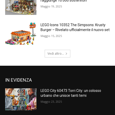
raggiunge 10.000 sostenitori
Maggio 19, 2025
LEGO Icons 10352 The Simpsons: Krusty
Burger – Rivelato ufficialmente il nuovo set
Maggio 15, 2025
Vedi altro...
IN EVIDENZA
LEGO City 60473 Torri City: un colosso
urbano che unisce tanti temi
Maggio 23, 2025